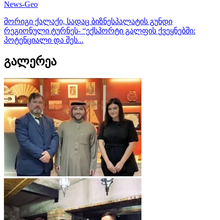
News-Geo
მორიგი ქალაქი, სადაც ბიზნესპალატის გუნდი
რეგიონული ტურნეს- “ექსპორტი გალფის ქვეყნებში:
პოტენციალი და შეს...
გალერეა