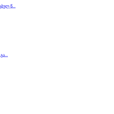
ბულ წ...
ა...