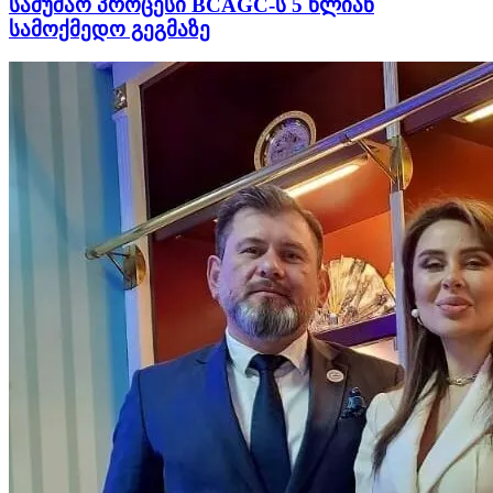
სამუშაო პროცესი BCAGC-ს 5 წლიან
სამოქმედო გეგმაზე