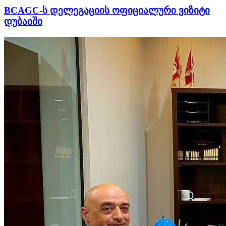
BCAGC-ს დელეგაციის ოფიციალური ვიზიტი
დუბაიში