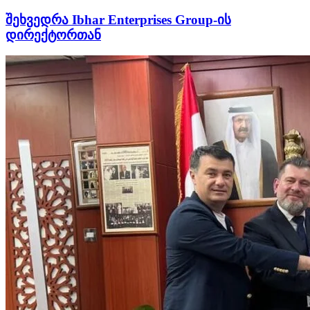
შეხვედრა Ibhar Enterprises Group-ის
დირექტორთან