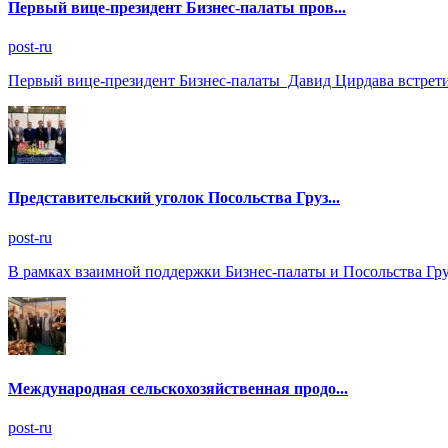
Первый вице-президент Бизнес-палаты пров...
post-ru
Первый вице-президент Бизнес-палаты Давид Цирдава встрети
Представительский уголок Посольства Груз...
post-ru
В рамках взаимной поддержки Бизнес-палаты и Посольства Гр
Международная сельскохозяйственная продо...
post-ru