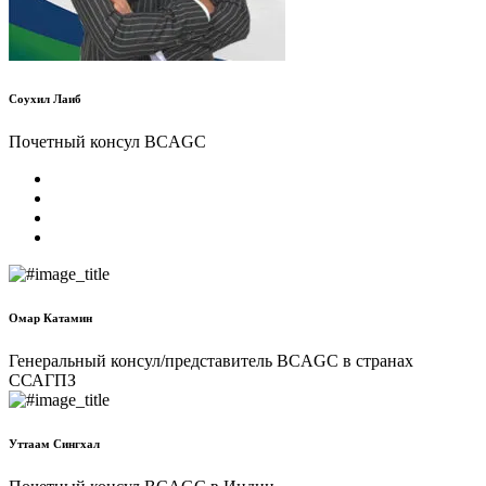
Соухил Лаиб
Почетный консул BCAGC
Омар Катамин
Генеральный консул/представитель BCAGC в странах
ССАГПЗ
Уттаам Сингхал