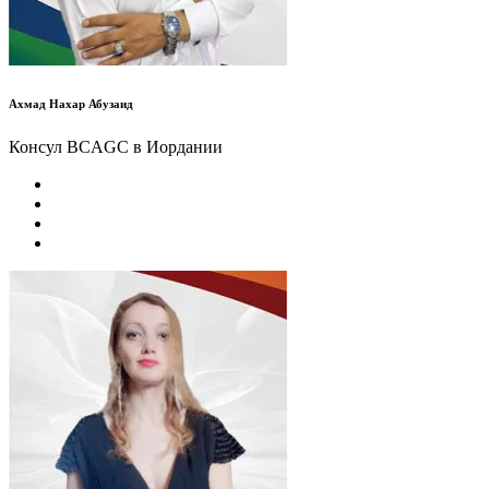
Ахмад Нахар Абузаид
Консул BCAGC в Иордании