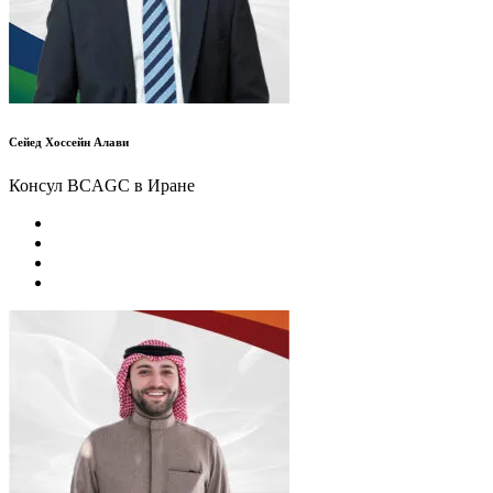
Сейед Хоссейн Алави
Консул BCAGC в Иране