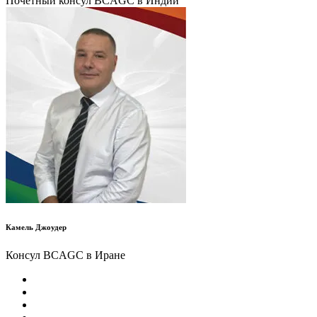
Почетный консул BCAGC в Индии
Камель Джоудер
Консул BCAGC в Иране