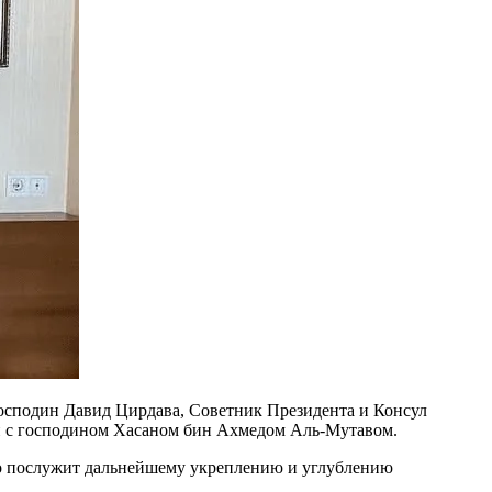
господин Давид Цирдава, Советник Президента и Консул
и с господином Хасаном бин Ахмедом Аль-Мутавом.
что послужит дальнейшему укреплению и углублению