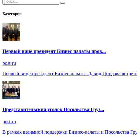
Категории
Первый вице-президент Бизнес-палаты пров...
post-ru
Первый вице-президент Бизнес-палаты Давид Цирдава встрети
Представительский уголок Посольства Груз...
post-ru
В рамках взаимной поддержки Бизнес-палаты и Посольства Гр