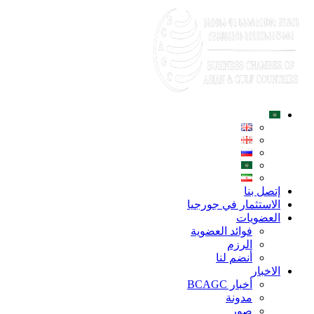
إتصل بنا
الاستثمار في جورجيا
العضويات
فوائد العضوية
الرزم
أنضم لنا
الاخبار
أخبار BCAGC
مدونة
صور