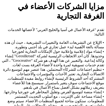
مزايا الشركات الأعضاء في
الغرفة التجارية
تقدم “غرفة الأعمال في آسيا والخليج العربي” لأعضائها الخدمات
التالية:
• الإبلاغ عن التشريعات العامة والتغييرات التشريعية ، حيث أن هذه
مسألة بالغة الأهمية لبدء عمل تجاري في بلد أجنبي وتطوره.
• إنشاء مواد إعلامية وإعلانية حول الإمكانات التجارية لجورجيا
وحدودها. كان أحد الاتجاهات الرئيسية لشركة “Geosilkroad” إنشاء
وكالة إبداعية. والتعبير عن هذا الهدف هو شركة “Geocreative” ، التي
تقدم خدمات تسويقية لمرة واحدة لأعضاء الغرفة بست لغات.
• تنظيم اجتماعات للشركاء المحتملين. هذا عنصر مهم لتوسيع دائرة
الاتصالات التجارية. تعتبر الأحداث والمؤتمرات والاجتماعات
المشتركة أحد الشروط الرئيسية لإنشاء روابط مفيدة للمنظمات.
موقع الاجتماعات سوف يتغير باستمرار. سيسمح هذا للأعضاء
بتعريف زملائهم بشكل أفضل بمناخ الأعمال في بلدهم.
• إنشاء منصة لتوسيع الفرص وتقليل المخاطر في جورجيا وخارجها.
• إنشاء مساحة على الإنترنت ، مع أسلوب التحديث المستمر
للمعلومات. ستكون متاحة لجميع المنظمات الأعضاء. سيتم وضع
ملفات تعريف المتخصصين في مختلف المجالات على البوابة