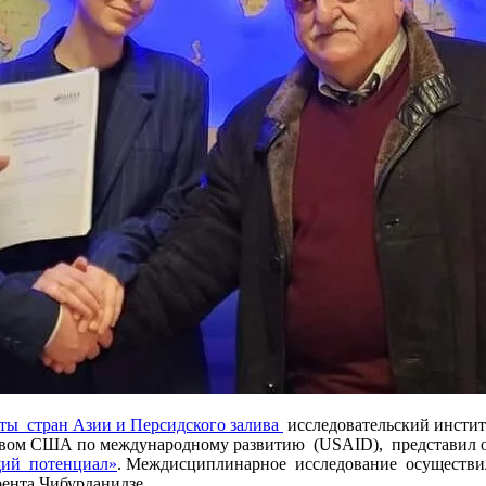
аты стран Азии и Персидского залива
исследовательский инсти
твом США по международному развитию (USAID), представил о
щий потенциал»
. Междисциплинарное исследование осуществи
нта Чибурданидзе.