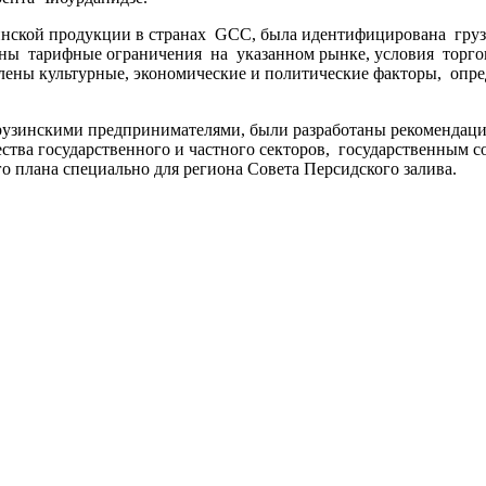
инской продукции в странах GCC, была идентифицирована ​​гру
учены тарифные ограничения на указанном рынке, условия тор
ены культурные, экономические и политические факторы, опр
 грузинскими предпринимателями, были разработаны рекомендац
ства государственного и частного секторов, государственным 
о плана специально для региона Совета Персидского залива.