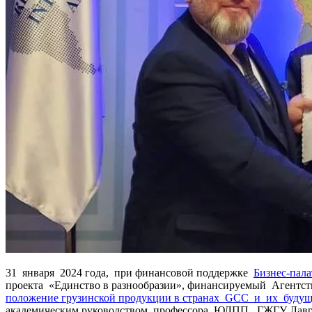
31 января 2024 года, при финансовой поддержке
Бизнес-пал
проекта «Единство в разнообразии», финансируемый Агентс
положение грузинской продукции в странах GCC и их буду
академическим руководством профессора ЮЛПП ГЖГУ Лавре