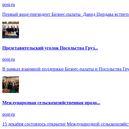
post-ru
Первый вице-президент Бизнес-палаты Давид Цирдава встрети
Представительский уголок Посольства Груз...
post-ru
В рамках взаимной поддержки Бизнес-палаты и Посольства Гр
Международная сельскохозяйственная продо...
post-ru
15 декабря состоялось открытие Международной сельскохозяйс