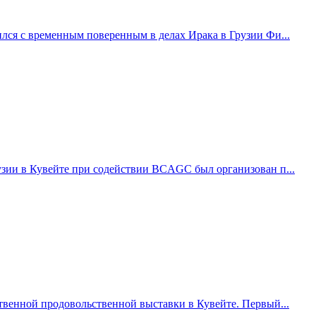
лся с временным поверенным в делах Ирака в Грузии Фи...
узии в Кувейте при содействии BCAGC был организован п...
твенной продовольственной выставки в Кувейте. Первый...