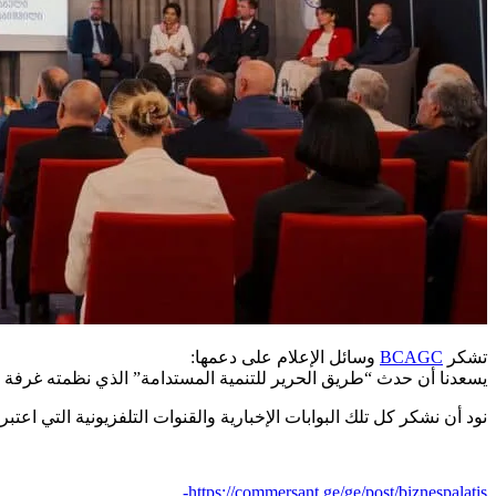
تشكر
BCAGC
وسائل الإعلام على دعمها:
يسعدنا أن حدث “طريق الحرير للتنمية المستدامة” الذي نظمته غرفة ال
نود أن نشكر كل تلك البوابات الإخبارية والقنوات التلفزيونية التي اع
https://commersant.ge/ge/post/biznespalatis-