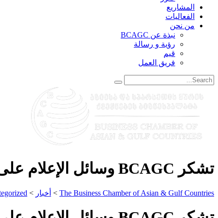
المشاريع
الفعاليات
من نحن
نبذة عن BCAGC
رؤية و رسالة
قيم
فريق العمل
تشكر BCAGC وسائل الإعلام على دعمها:
The Business Chamber of Asian & Gulf Countries
>
أخبار
>
egorized
تشكر BCAGC وسائل الإعلام على دعمها: