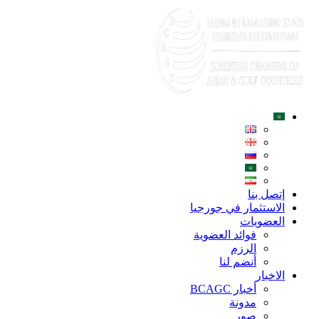
إتصل بنا
الاستثمار في جورجيا
العضويات
فوائد العضوية
الرزم
أنضم لنا
الاخبار
أخبار BCAGC
مدونة
صور