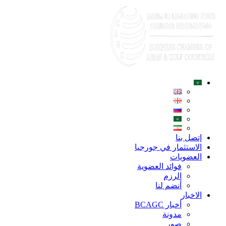
إتصل بنا
الاستثمار في جورجيا
العضويات
فوائد العضوية
الرزم
أنضم لنا
الاخبار
أخبار BCAGC
مدونة
صور