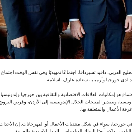
ليج العربي، دافيد تسيردافا، اجتماعًا تمهيديًا وفي نفس الوقت اجتماع
تمد لدى جورجيا وأرمينيا، سعادة عارف باسلامة.
اع هو إمكانيات العلاقات الاقتصادية والثقافية بين جورجيا وإندونيسيا.
يسيا، وتصدير المنتجات الحلال الإندونيسية إلى الأردن، وفرص الترويج
رفة الأعمال والمتعلقة بها.
 في جورجيا، سواء في شكل منتديات الأعمال أو المهرجانات. إن الأحداث
ين، ولكن أيضًا السلك الدبلوماسي للدول الآسيوية والعربية.