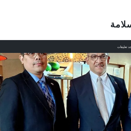
لامة
د تعليقات