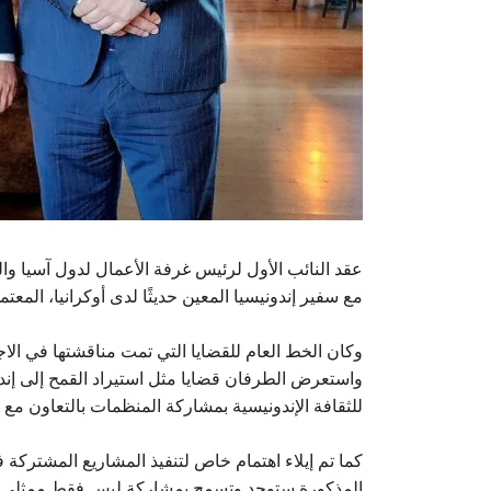
عقد النائب الأول لرئيس غرفة الأعمال لدول آسيا والخ
مع سفير إندونيسيا المعين حديثًا لدى أوكرانيا، المع
وكان الخط العام للقضايا التي تمت مناقشتها في الاجتم
واستعرض الطرفان قضايا مثل استيراد القمح إلى إندون
للثقافة الإندونيسية بمشاركة المنظمات بالتعاون مع غ
كما تم إيلاء اهتمام خاص لتنفيذ المشاريع المشتركة
المذكورة ستوحد وتسمح بمشاركة ليس فقط ممثلي البلد